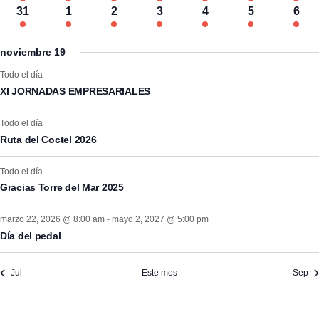
eventos
eventos
eventos
eventos
eventos
eventos
even
4
4
4
4
4
4
4
31
1
2
3
4
5
6
eventos
eventos
eventos
eventos
eventos
eventos
even
noviembre 19
Todo el día
XI JORNADAS EMPRESARIALES
Todo el día
Ruta del Coctel 2026
Todo el día
Gracias Torre del Mar 2025
marzo 22, 2026 @ 8:00 am
-
mayo 2, 2027 @ 5:00 pm
Día del pedal
Jul
Este mes
Sep