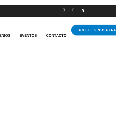
ÚNETE A NOSOTR
ENIOS
EVENTOS
CONTACTO
Empresas Asociada
 a ACET Torre del Mar son el corazón de nuestra