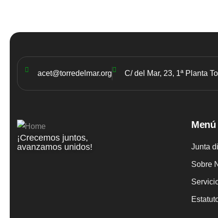
acet@torredelmar.org
C/ del Mar, 23, 1ª Planta T
Menú
¡Crecemos juntos,
avanzamos unidos!
Junta d
Sobre 
Servici
Estatu