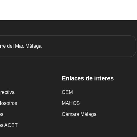
orre del Mar, Málaga
Enlaces de interes
irectiva
CEM
Nosotros
MAHOS
os
Cámara Málaga
tos ACET