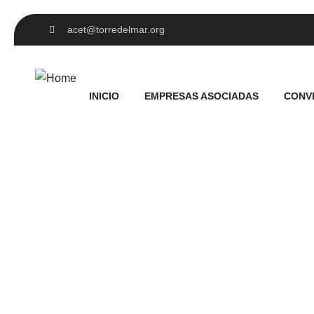
acet@torredelmar.org
INICIO
EMPRESAS ASOCIADAS
CONV
Las empresas asociadas