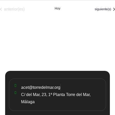
Eventos
Hoy
anterior(es)
Eventos
siguiente(s)
acet@torredelmar.org
C/ del Mar, 23, 1ª Planta Torre del Mar,
Málaga