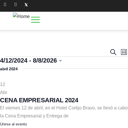
Naveg
N
Buscar
Lis
d
de
4/12/2024
 - 
8/8/2026
v
búsq
Seleccionar
abril 2024
d
y
fecha.
E
vistas
12
de
Abr
Event
CENA EMPRESARIAL 2024
El viernes 12 de abril, en el Hotel Cortijo Bravo, se llevó a cabo
la Cena Empresarial y Entrega de
Unirse al evento