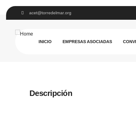
acet@torredelmar.org
Ultramarinos 
INICIO
EMPRESAS ASOCIADAS
CONV
Descripción