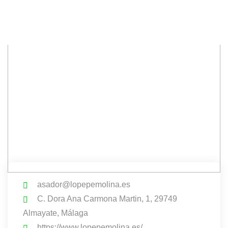
asador@lopepemolina.es
C. Dora Ana Carmona Martin, 1, 29749
Almayate, Málaga
https://www.lopepemolina.es/