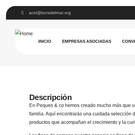
acet@torredelmar.org
PEQUES&CO
INICIO
EMPRESAS ASOCIADAS
CONV
Juguetería
Descripción
En Peques & co hemos creado mucho más que una t
familia. Aquí encontrarás una cuidada selección d
productos que acompañan el crecimiento y la curi