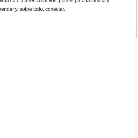
da con talleres creativos, planes para la familia y
render y, sobre todo, conectar.