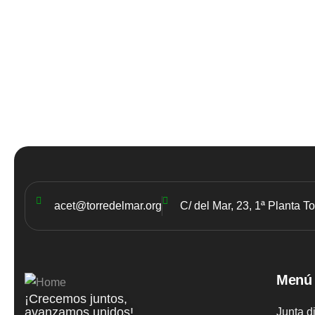
acet@torredelmar.org
C/ del Mar, 23, 1ª Planta T
Menú
¡Crecemos juntos,
avanzamos unidos!
Junta d