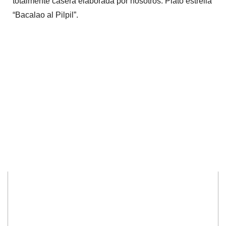
totalmente casera elaborada por nosotros. Plato estrella
“Bacalao al Pilpil”.