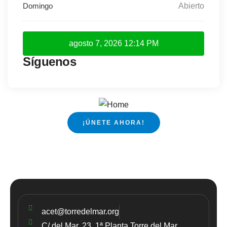
Abierto
agosto 7, 2026
12:14 PM
Síguenos
¡ÚNETE AHORA!
acet@torredelmar.org
C/ del Mar, 23, 1ª Planta Torre del Mar,