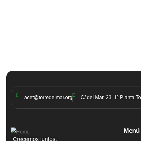
acet@torredelmar.org
C/ del Mar, 23, 1ª Planta T
Menú
¡Crecemos juntos,