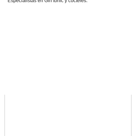
Especialistas en Gin tonic y cócteles.