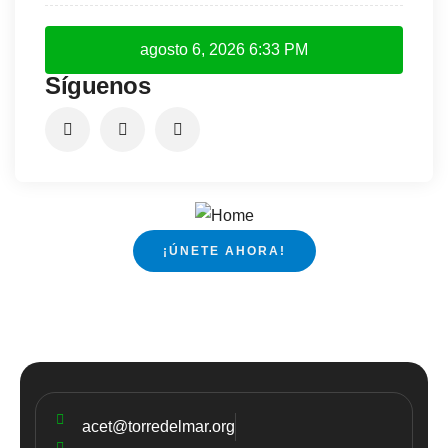
agosto 6, 2026
6:33 PM
Síguenos
¡ÚNETE AHORA!
acet@torredelmar.org