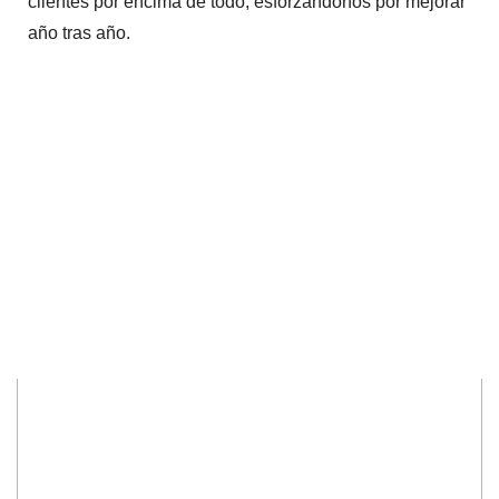
clientes por encima de todo, esforzándonos por mejorar
año tras año.