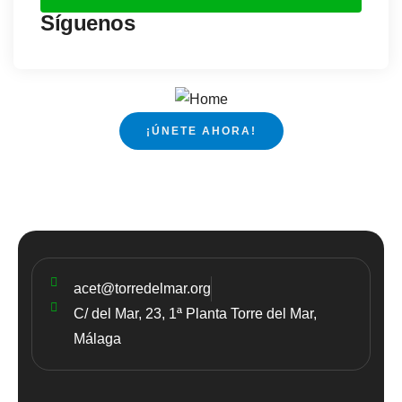
Síguenos
¡ÚNETE AHORA!
acet@torredelmar.org
C/ del Mar, 23, 1ª Planta Torre del Mar,
Málaga