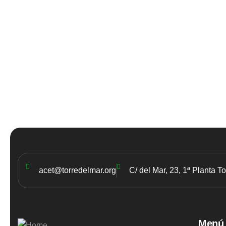
acet@torredelmar.org
C/ del Mar, 23, 1ª Planta T
Menú