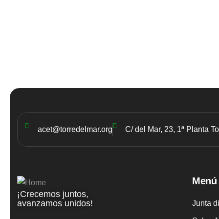
acet@torredelmar.org
C/ del Mar, 23, 1ª Planta T
Menú
¡Crecemos juntos,
avanzamos unidos!
Junta d