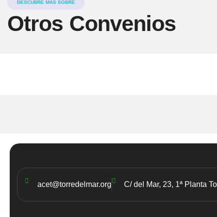
DESCUBRE MÁS SOBRE
Otros Convenios
ClearDent
acet@torredelmar.org
C/ del Mar, 23, 1ª Planta T